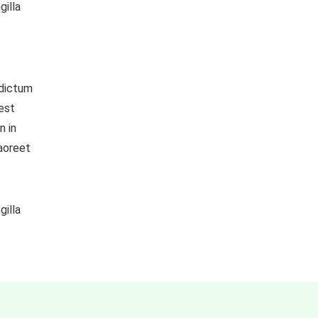
gilla
 dictum
 est
n in
Laoreet
gilla