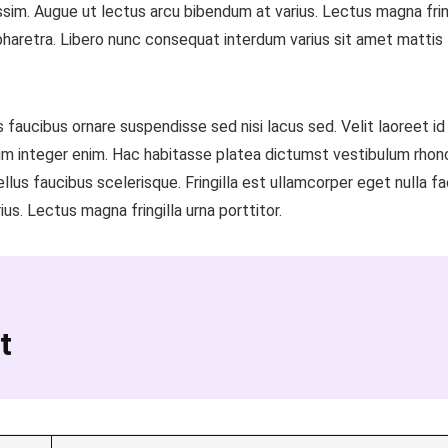
nissim. Augue ut lectus arcu bibendum at varius. Lectus magna frin
pharetra. Libero nunc consequat interdum varius sit amet mattis
rus faucibus ornare suspendisse sed nisi lacus sed. Velit laoreet i
ntum integer enim. Hac habitasse platea dictumst vestibulum rhon
us faucibus scelerisque. Fringilla est ullamcorper eget nulla fac
us. Lectus magna fringilla urna porttitor.
t