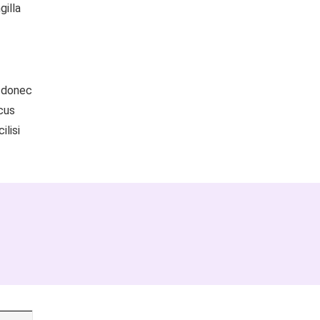
gilla
d donec
cus
ilisi