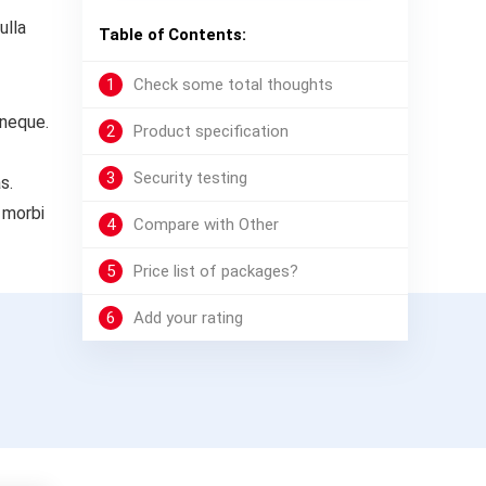
ulla
Table of Contents:
1
Check some total thoughts
 neque.
2
Product specification
3
Security testing
s.
 morbi
4
Compare with Other
5
Price list of packages?
6
Add your rating