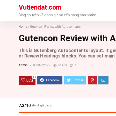
Vutiendat.com
Blog chuyên về đánh giá và xếp hạng sản phẩm
Home
»
Gutencon Review with Autocontents
Gutencon Review with A
This is Gutenberg Autocontents layout. It ge
or Review Headings blocks. You can set main 
Admin
07/07/2023
50169
7
65
Lưu
7.2
/10
(Đánh giá chung)