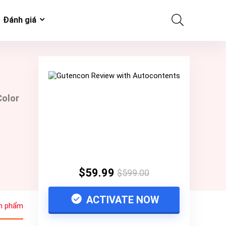
Đánh giá
Color
$59.99
$599.00
ACTIVATE NOW
n phẩm