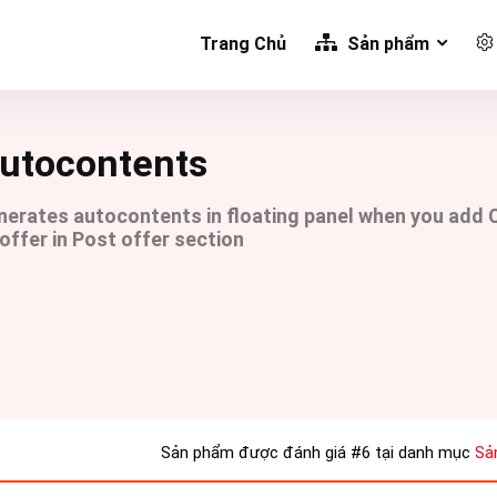
Trang Chủ
Sản phẩm
utocontents
nerates autocontents in floating panel when you add 
offer in Post offer section
Sản phẩm được đánh giá
#6
tại danh mục
Sả