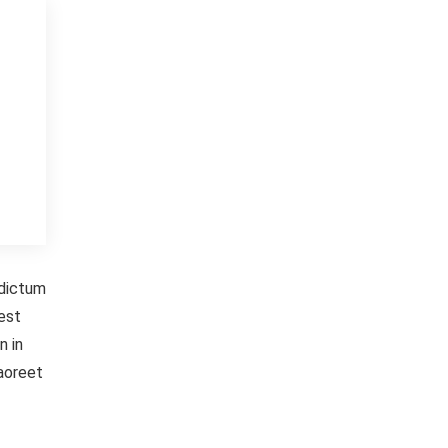
 dictum
 est
n in
Laoreet